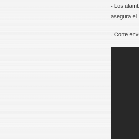
- Los alamb
asegura el 
- Corte en