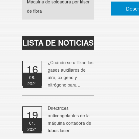
Máquina de soldadura por láser
Descr
de fibra
LISTA DE NOTICIAS
¿Cuándo se utilizan los
16
gases auxiliares de
08.
aire, oxígeno y
2021
nitrógeno para ...
Directrices
19
anticongelantes de la
01.
máquina cortadora de
2021
tubos láser