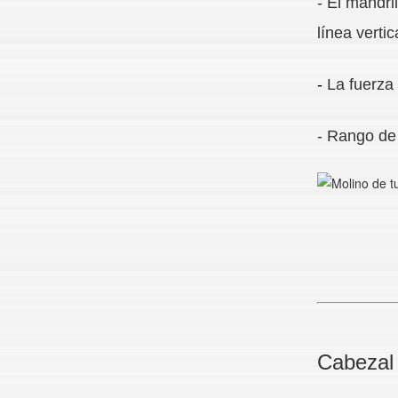
- El mandri
línea verti
-
La fuerza 
- Rango de 
Cabezal 