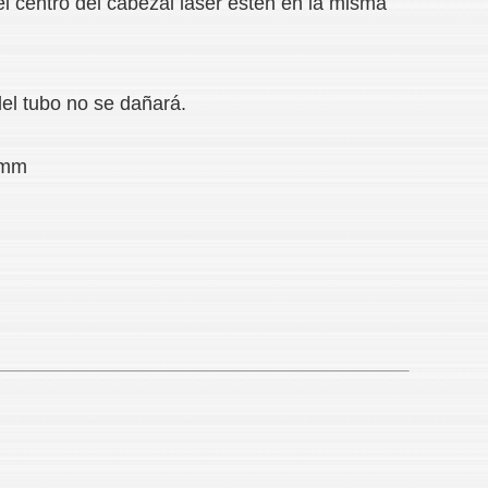
el centro del cabezal láser estén en la misma
del tubo no se dañará.
3 mm