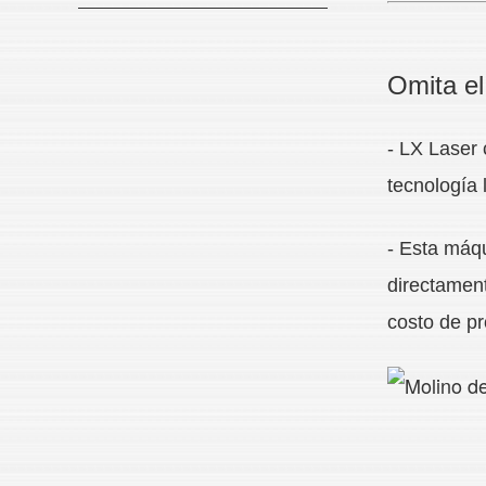
Omita el
- LX Laser 
tecnología 
- Esta máq
directament
costo de p